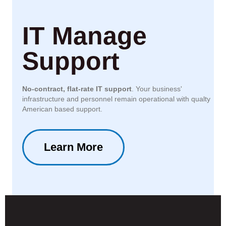
Vertrauen und
ermöglicht es den
Spielern, sich auf
IT Manage
ihre Lieblingsspiele
zu konzentrieren,
Support
ohne sich um
Datenschutzbeden
ken sorgen zu
müssen.
No-contract, flat-rate IT support
. Your business'
Ein neues Online-
infrastructure and personnel remain operational with qualty
Casino mit
American based support.
https://casinoerfah
rungen.at/was-
sind-die-vorteile-
Learn More
von-den-neuen-
online-casinos-in-
osterreich/
, das
auf IT-Innovation
setzt, kann auch
eine
beeindruckende
Spielauswahl und