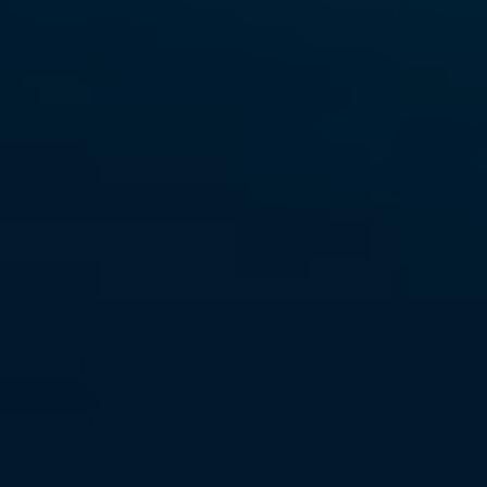
Innovationen im
Bereich der
Informationstechn
ologie (IT) tragen
maßgeblich dazu
bei. Ein neues
Online-Casino, das
auf modernen IT-
Services basiert,
verspricht nicht nur
ein fesselndes
Spielerlebnis,
sondern auch eine
reibungslose und
sichere
Umgebung.
Durch die
Integration
fortschrittlicher IT-
Services können
Spieler in einem
neuen Online-